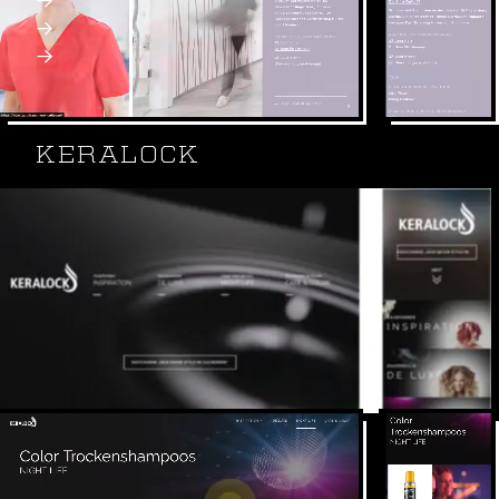
SPA (single-page application)
Webdesign, SEO
Webseite: zahntraeumerei.de
KERALOCK
KERALOCK bietet Haarstylingprodukte – von
Haarfarben, über Blondierungen bis hin zu