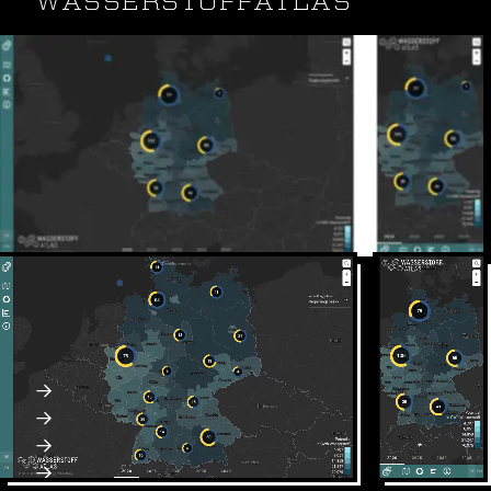
WASSERSTOFFATLAS
Der Wasserstoffatlas für Deutschland, im Auftrag
der OTH Regensburg, gefördert durch das
Bundesministerium für Bildung und Forschung.
Svelte Single Page Application (SPA)
Mapbox GL API
Webdesign & Interaction Design
Webseite: wasserstoffatlas.de