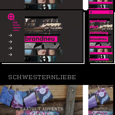
e+p films ist eine der größten Filmproduktionen
Deutschlands mit Büros in München und Hamburg.
api Vimeo / Import geschützer Videos
Contao CMS / SPA (single-page application)
Webdesign & SEO
Webseite: ep-films.de
SCHWESTERNLIEBE