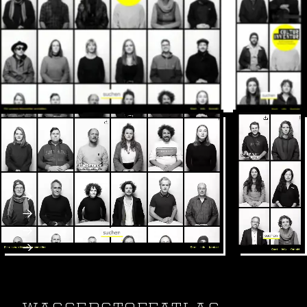
Inventur der Kulturszene.
Wer ist die Kultur der Stadt Regensburg? Welche
Gesichter hat sie? Wer macht was?
Svelte Single Page Application (SPA)
hoch performante virtuelle Liste
Webdesign & SEO
Webseite: kultur-inventur.de