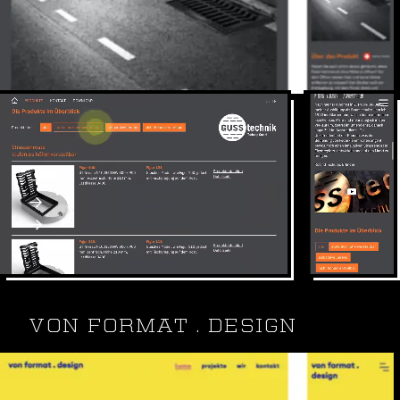
Die Gusstechnik Tschupp GmbH
Hat den Strassenrost neu erfunden.
Craft CMS
DevOps & Deployment
Webdesign, SEO, SEA
Webseite: gusstechnik.ch
VON FORMAT . DESIGN