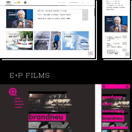
Sechs verschiedene Modelle werden im BMW Werk
Regensburg produziert. Es gilt als eines der
Modernsten und Flexibelsten.
Adobe Experience Manager CMS
Webdesing, Konzeption & Pflege
Webseite: bmw-werk-regensburg.de
E+P FILMS