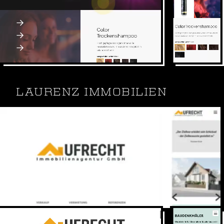
Dauerwellen.
statische Website
Webdesign, SEO, SEA
Webseite: keralock.de
LAURENZ IMMOBILIEN