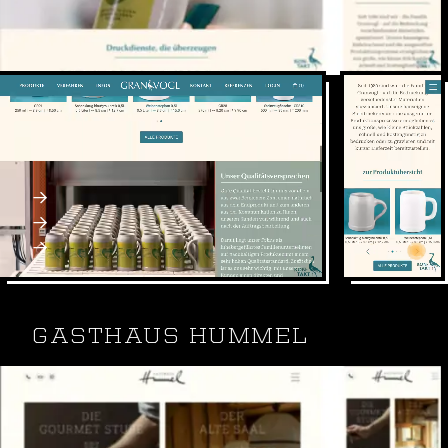
Seit 1980 ist die Granvogl GmbH auf die
Bedruckung und Gravur verschiedenster
Materialien spezialisiert.
Contao CMS & Isotope OnlineShop
Webdesign, SEO, SEA
Webseite: granvogl.com
GASTHAUS HUMMEL