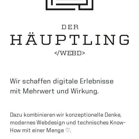
DE
R
</
W
E
B
D
E
S
I
G
N
>
Wir schaffen digitale Erlebnisse
mit Mehrwert und Wirkung.
Dazu kombinieren wir konzeptionelle Denke,
modernes Webdesign und technisches Know-
How mit einer Menge ♡.