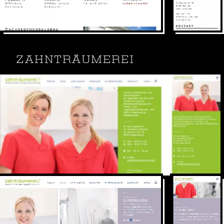
Webdesign, SEO, SEA
Webseite: architekt-brandl.com
ZAHNTRÄUMEREI
Praxis für Kinder- und Jugendzahnheilkunde.
Zahnpflege die den Kids Spass macht!